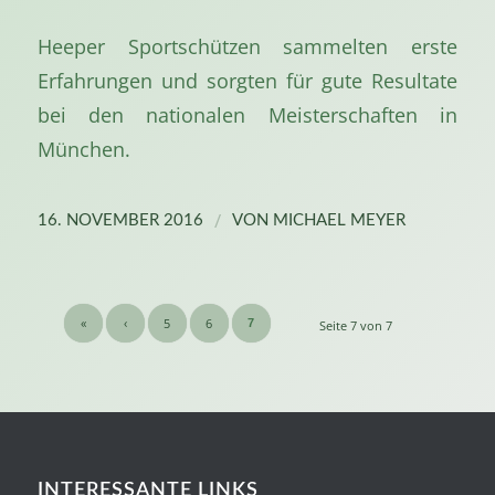
Heeper Sportschützen sammelten erste
Erfahrungen und sorgten für gute Resultate
bei den nationalen Meisterschaften in
München.
/
16. NOVEMBER 2016
VON
MICHAEL MEYER
«
‹
5
6
7
Seite 7 von 7
INTERESSANTE LINKS