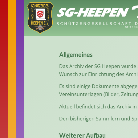
Allgemeines
Das Archiv der SG Heepen wurde 2
Wunsch zur Einrichtung des Archiv
Es sind einige Dokumente abgege
Vereinsunterlagen (Bilder, Zeitun
Aktuell befindet sich das Archiv 
Den bisherigen Sammlern und Spe
Weiterer Aufbau