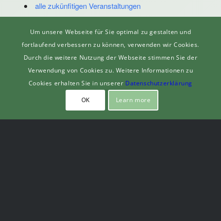
alle zukünfitigen Veranstaltungen
Um unsere Webseite für Sie optimal zu gestalten und
fortlaufend verbessern zu können, verwenden wir Cookies.
📅 Kalender abonnieren
Durch die weitere Nutzung der Webseite stimmen Sie der
Verwendung von Cookies zu. Weitere Informationen zu
Cookies erhalten Sie in unserer
Datenschutzerklärung
OK
Learn more
VEREINSSHOP