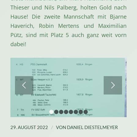
Thieser und Nils Palberg, holten Gold nach
Hause! Die zweite Mannschaft mit Bjarne
Haverich, Robin Mertens und Maximilian
Pütz, sind mit Platz 5 auch ganz weit vorn
dabei!
1
2
3
4
5
6
7
8
/
29. AUGUST 2022
VON
DANIEL DIESTELMEYER