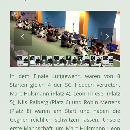
1
2
3
4
5
6
7
8
9
10
11
12
13
14
1
In dem Finale Luftgewehr, waren von 8
Starten gleich 4 der SG Heepen vertreten.
Marc Hülsmann (Platz 4), Leon Thieser (Platz
5), Nils Palberg (Platz 6) und Robin Mertens
(Platz 8) waren am Start und haben die
Gegner reichlich schwitzen lassen. Unsere
erste Mannschaft, um Marc Hülsmann, Leon